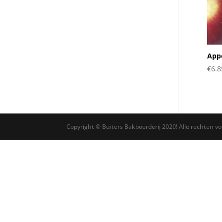
App
€
6.8
Copyright © Buiters Bakboerderij 2020! Alle rechten v