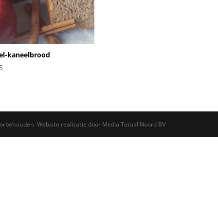
el-kaneelbrood
5
oorbehouden. Website realisatie door Media Totaal Noord BV