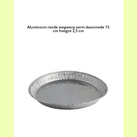
50
stuks
aantal
Aluminium ronde wegwerp vorm doorsnede 15
cm hoogte 2,5 cm