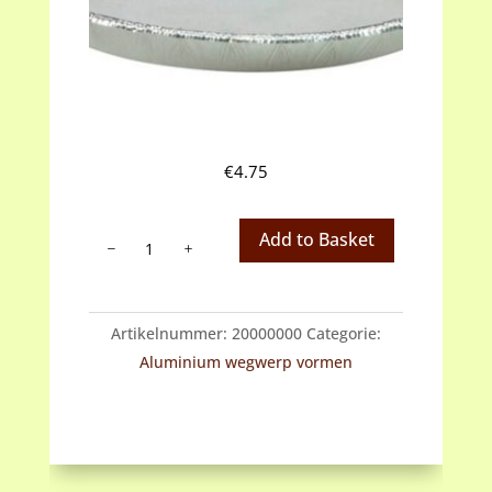
€
4.75
Aluminium
Add to Basket
rond
-
appelbol:
Artikelnummer:
20000000
Categorie:
doorsnede
Aluminium wegwerp vormen
7
cm,
hoogte
1
cm,