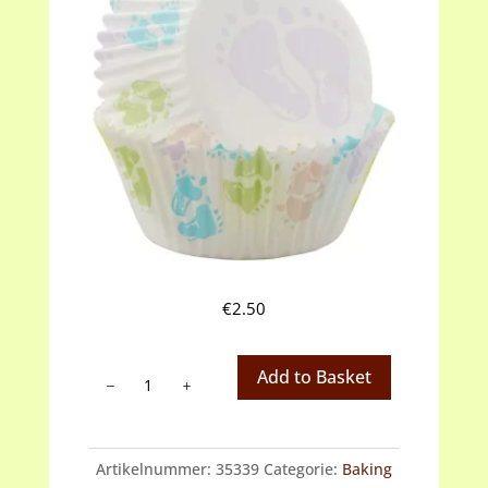
€
2.50
baking
Add to Basket
cups
baby
voetjes
Artikelnummer:
35339
Categorie:
Baking
aantal