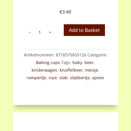
€
3.40
Baking
Add to Basket
cups
baby
roze
Artikelnummer:
8718375855126
Categorie:
aantal
Baking cups
Tags:
baby
,
beer
,
kinderwagen
,
knuffelbeer
,
meisje
,
rompertje
,
roze
,
slab
,
slabbertje
,
speen