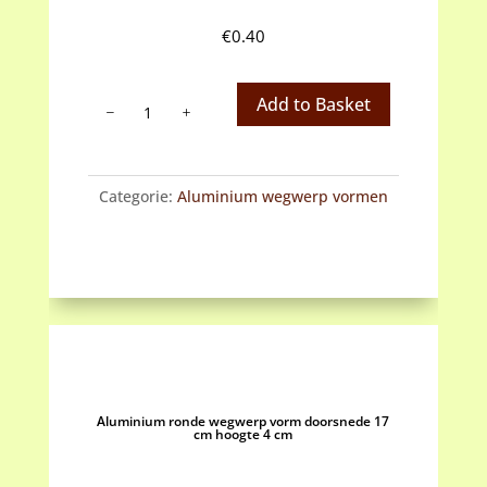
€
0.40
Aluminium
Add to Basket
ronde
wegwerp
vorm
Categorie:
Aluminium wegwerp vormen
doorsnede
15
cm
hoogte
2,5
cm
aantal
Aluminium ronde wegwerp vorm doorsnede 17
cm hoogte 4 cm