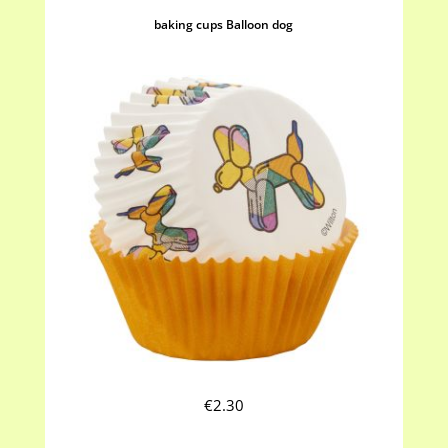
baking cups Balloon dog
€
2.30