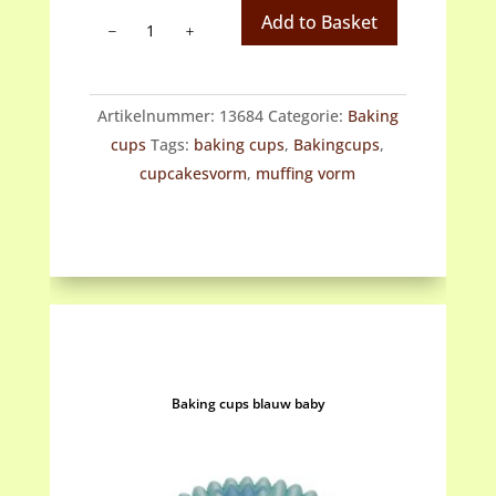
baking
Add to Basket
cups
Balloon
dog
Artikelnummer:
13684
Categorie:
Baking
aantal
cups
Tags:
baking cups
,
Bakingcups
,
cupcakesvorm
,
muffing vorm
Baking cups blauw baby