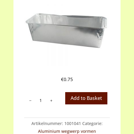
€
0.75
Aluminium
Add to Basket
wegwerpvorm
suikerbrood
groot
Artikelnummer:
1001041
Categorie:
aantal
Aluminium wegwerp vormen