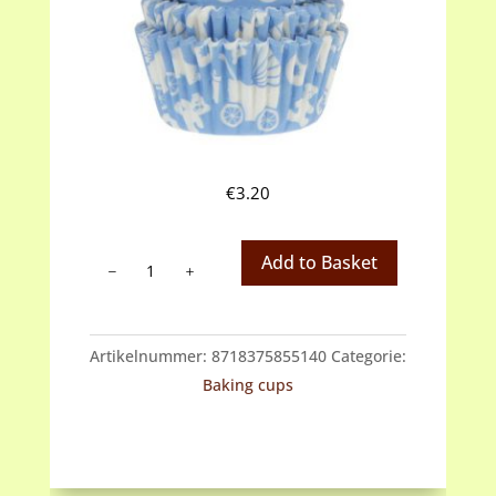
€
3.20
Baking
Add to Basket
cups
baby
blauw
Artikelnummer:
8718375855140
Categorie:
aantal
Baking cups