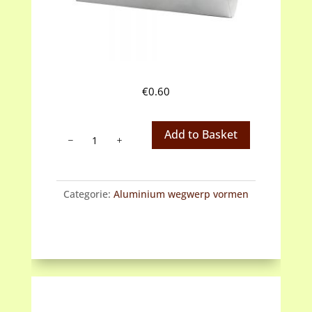
€
0.60
Aluminium
Add to Basket
wegwerpvorm
suikerbrood
klein
Categorie:
Aluminium wegwerp vormen
aantal