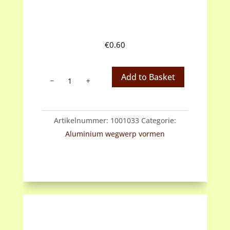
€
0.60
Aluminium
Add to Basket
ronde
wegwerpvorm
doorsnede
Artikelnummer:
1001033
Categorie:
23,5
Aluminium wegwerp vormen
cm
hoogte
2,5
cm
aantal