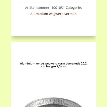
vorm
Artikelnummer:
1001031
Categorie:
doorsnede
Aluminium wegwerp vormen
17
cm
hoogte
4
cm
aantal
Aluminium ronde wegwerp vorm doorsnede 20,2
cm hoogte 2,5 cm