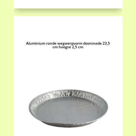
2,5
cm
aantal
Aluminium ronde wegwerpvorm doorsnede 23,5
cm hoogte 2,5 cm