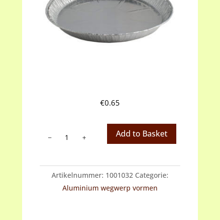
€
0.65
Aluminium
Add to Basket
ronde
wegwerp
vorm
Artikelnummer:
1001032
Categorie:
doorsnede
Aluminium wegwerp vormen
20,2
cm
hoogte