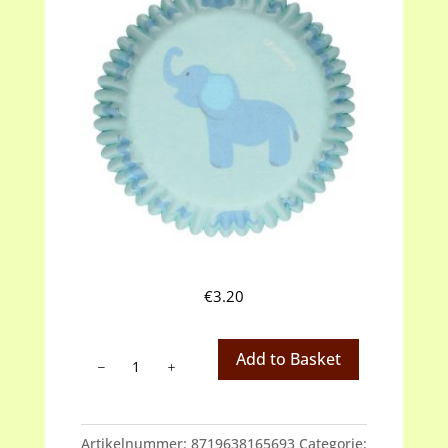
€
3.20
Baking
Add to Basket
cups
blauw
baby
Artikelnummer:
8719638165693
Categorie: