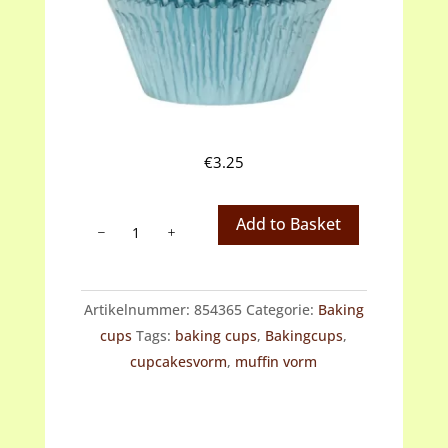
€
3.25
Baking
Add to Basket
cups
blauw
metallic
Artikelnummer:
854365
Categorie:
Baking
aantal
cups
Tags:
baking cups
,
Bakingcups
,
cupcakesvorm
,
muffin vorm