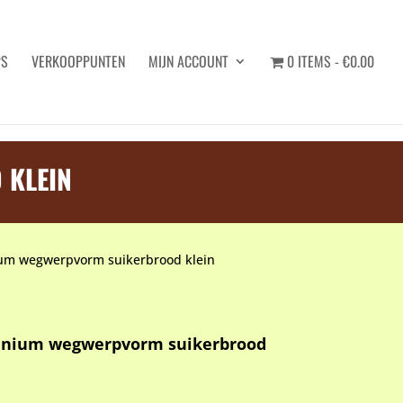
PS
VERKOOPPUNTEN
MIJN ACCOUNT
0 ITEMS
€0.00
Zoeken
 KLEIN
um wegwerpvorm suikerbrood klein
inium wegwerpvorm suikerbrood