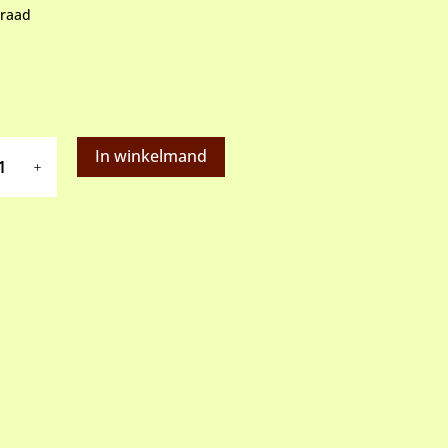
rraad
ium
In winkelmand
pvorm
rood