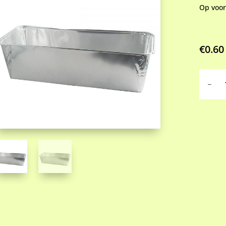
Op voo
€
0.60
Alumin
wegwer
suikerb
klein
aantal