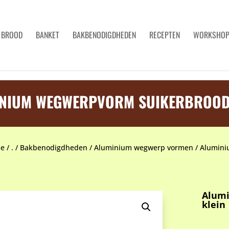
BROOD
BANKET
BAKBENODIGDHEDEN
RECEPTEN
WORKSHO
NIUM WEGWERPVORM SUIKERBROOD
e
/
.
/
Bakbenodigdheden
/
Aluminium wegwerp vormen
/
Alumini
Alum
klein