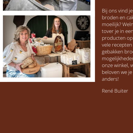
Bij ons vind j
broden en cak
moeilijk? Wel
tover je in e
producten op 
vele recepten
gebakken bro
mogelijkhede
onze winkel, 
beloven we je 
anders!
René Buiter