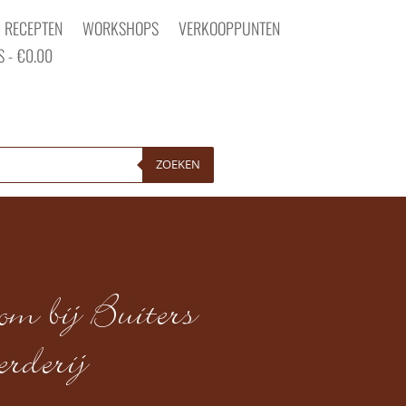
RECEPTEN
WORKSHOPS
VERKOOPPUNTEN
S
€0.00
ZOEKEN
m bij Buiters
rderij