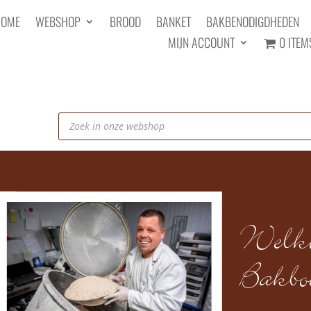
HOME
WEBSHOP
BROOD
BANKET
BAKBENODIGDHEDEN
MIJN ACCOUNT
0 ITEM
Producten
zoeken
Welko
Bakboe