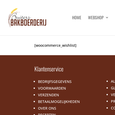
HOME
WEBSHOP
[woocommerce_wishlist]
Klantenservice
A
BEDRIJFSGEGEVENS
GL
VOORWAARDEN
V
VERZENDEN
P
BETAALMOGELIJKHEDEN
C
OVER ONS
RECEPTEN