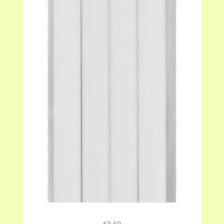
€
3.60