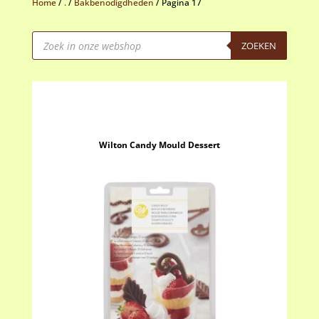
Home
/
.
/
Bakbenodigdheden
/
Pagina 17
Producten
zoeken
ZOEKEN
Wilton Candy Mould Dessert