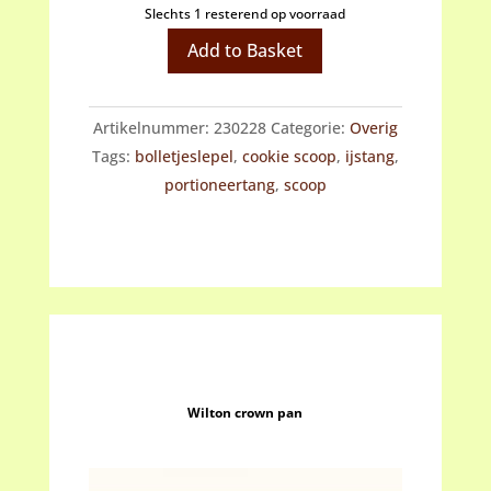
Slechts 1 resterend op voorraad
Wilton
Add to Basket
cookie
scoop
Artikelnummer:
230228
Categorie:
Overig
20ml
Tags:
bolletjeslepel
,
cookie scoop
,
ijstang
,
aantal
portioneertang
,
scoop
Wilton crown pan