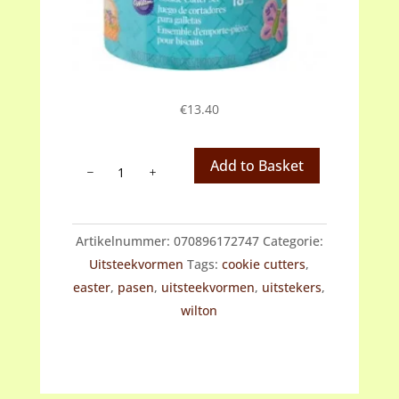
€
13.40
Wilton
Add to Basket
cookie
cutter
set
Artikelnummer:
070896172747
Categorie:
Pasen
Uitsteekvormen
Tags:
cookie cutters
,
18
easter
,
pasen
,
uitsteekvormen
,
uitstekers
,
uitstekers.
wilton
aantal