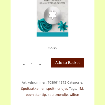
€
2.35
Wilton
Add to Basket
spuitmondje
#1M
tip
Artikelnummer:
7089611372
Categorie:
aantal
Spuitzakken en spuitmondjes
Tags:
1M
,
open star tip
,
spuitmondje
,
wilton