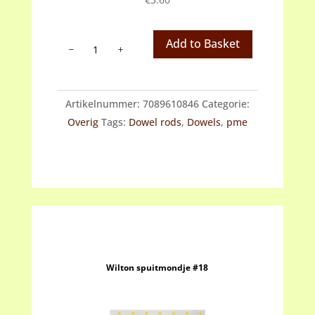
Wilton
Add to Basket
plastic
dowel
rods
Artikelnummer:
7089610846
Categorie:
4st
Overig
Tags:
Dowel rods
,
Dowels
,
pme
aantal
Wilton spuitmondje #18