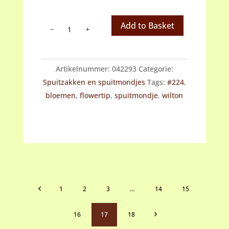
Wilton
Add to Basket
spuitmondje
#224
aantal
Artikelnummer:
042293
Categorie:
Spuitzakken en spuitmondjes
Tags:
#224
,
bloemen
,
flowertip
,
spuitmondje
,
wilton
1
2
3
…
14
15
16
17
18