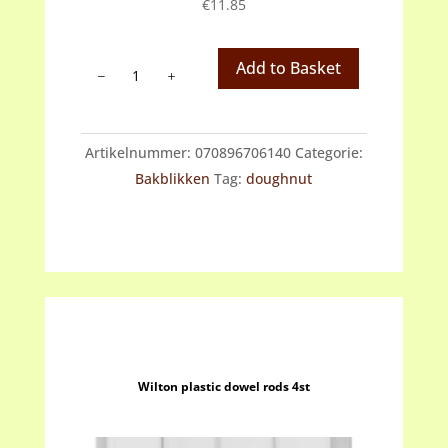
€
11.85
Wilton
Add to Basket
mini
donutvorm
aantal
Artikelnummer:
070896706140
Categorie:
Bakblikken
Tag:
doughnut
Wilton plastic dowel rods 4st