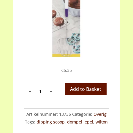
€
6.35
Wilton
Add to Basket
Dipping
Scoop
aantal
Artikelnummer:
13735
Categorie:
Overig
Tags:
dipping scoop
,
dompel lepel
,
wilton