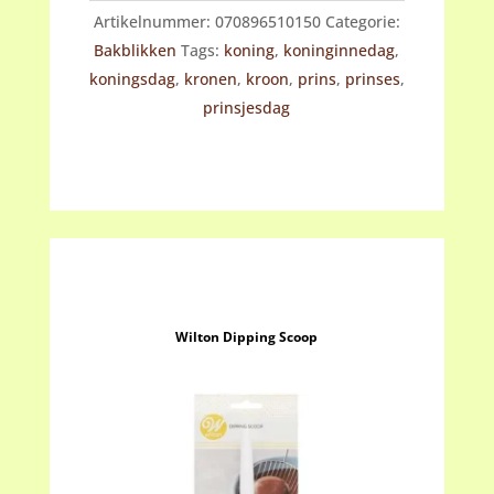
Artikelnummer:
070896510150
Categorie:
aantal
Bakblikken
Tags:
koning
,
koninginnedag
,
koningsdag
,
kronen
,
kroon
,
prins
,
prinses
,
prinsjesdag
Wilton Dipping Scoop