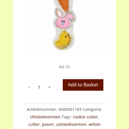
€
4.10
Wilton
Add to Basket
cookie
cutter
set
Artikelnummer:
4580001183
Categorie:
Pasen
Uitsteekvormen
Tags:
cookie cutter
,
aantal
cutter
,
pasen
,
uitsteekvormen
,
wilton