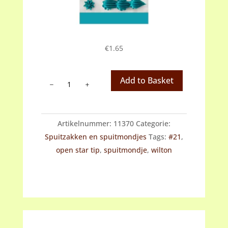
€
1.65
Wilton
Add to Basket
spuitmondje
#21
aantal
Artikelnummer:
11370
Categorie:
Spuitzakken en spuitmondjes
Tags:
#21
,
open star tip
,
spuitmondje
,
wilton