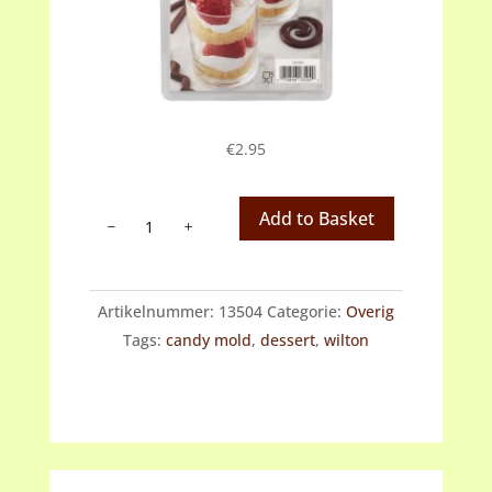
€
2.95
Wilton
Add to Basket
Candy
Mould
Dessert
Artikelnummer:
13504
Categorie:
Overig
aantal
Tags:
candy mold
,
dessert
,
wilton