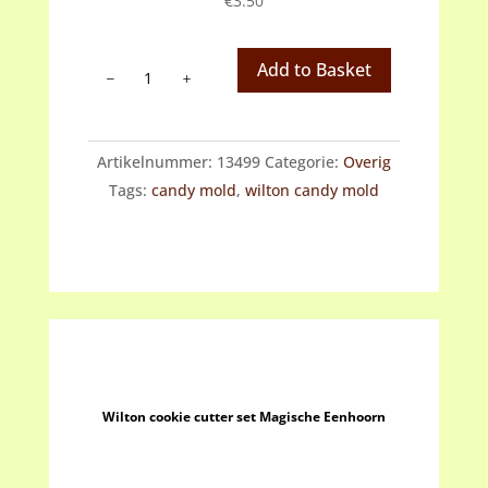
€
3.50
Wilton
Add to Basket
Candy
Mould
Seashells
Artikelnummer:
13499
Categorie:
Overig
aantal
Tags:
candy mold
,
wilton candy mold
Wilton cookie cutter set Magische Eenhoorn