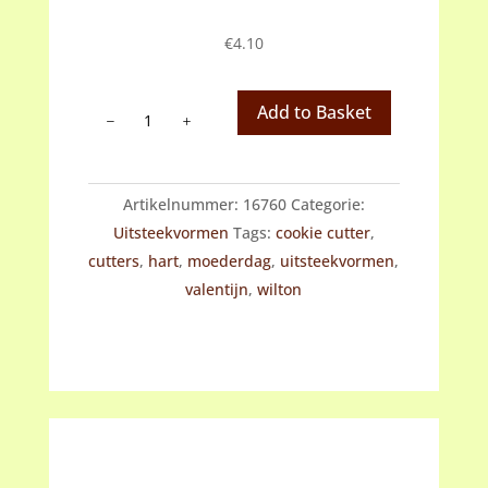
€
4.10
Wilton
Add to Basket
cookie
cutter
set
Artikelnummer:
16760
Categorie:
Valentijn
Uitsteekvormen
Tags:
cookie cutter
,
aantal
cutters
,
hart
,
moederdag
,
uitsteekvormen
,
valentijn
,
wilton