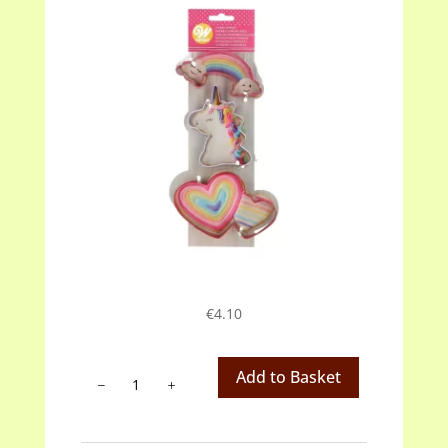
€
4.10
Wilton
Add to Basket
cookie
cutter
set