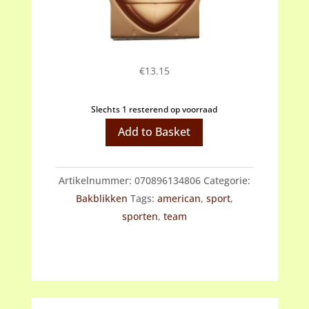
€
13.15
Slechts 1 resterend op voorraad
Wilton
Add to Basket
foodball
pan
Artikelnummer:
070896134806
Categorie:
aantal
Bakblikken
Tags:
american
,
sport
,
sporten
,
team