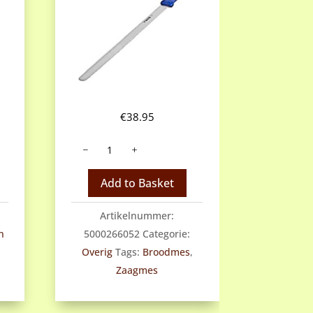
€
38.95
Zaagmes
zeer
fijne
Add to Basket
kartel
aantal
Artikelnummer:
n
5000266052
Categorie:
Overig
Tags:
Broodmes
,
Zaagmes