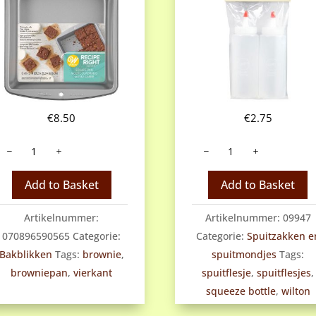
€
8.50
€
2.75
ilton
Wilton
square
squeeze
pan
bottles
Add to Basket
Add to Basket
antal
aantal
Artikelnummer:
Artikelnummer:
09947
070896590565
Categorie:
Categorie:
Spuitzakken e
Bakblikken
Tags:
brownie
,
spuitmondjes
Tags:
browniepan
,
vierkant
spuitflesje
,
spuitflesjes
,
squeeze bottle
,
wilton