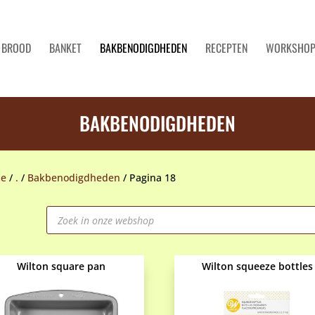
BROOD
BANKET
BAKBENODIGDHEDEN
RECEPTEN
WORKSHO
BAKBENODIGDHEDEN
e
/
.
/
Bakbenodigdheden
/
Pagina 18
Producten
zoeken
Wilton square pan
Wilton squeeze bottles