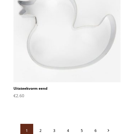
Uitsteekvorm eend
€
2.60
1
2
3
4
5
6