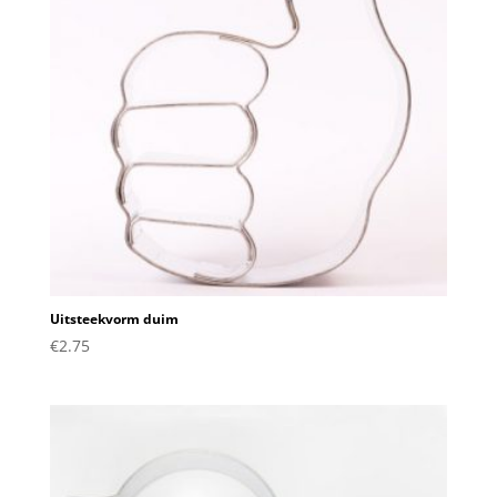
Uitsteekvorm duim
€
2.75