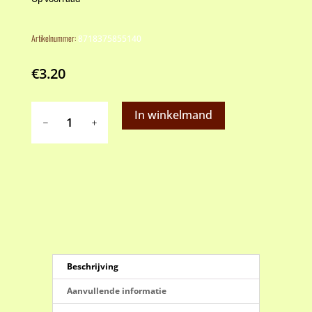
Artikelnummer:
8718375855140
€
3.20
Baking
In winkelmand
cups
baby
blauw
aantal
Beschrijving
Aanvullende informatie