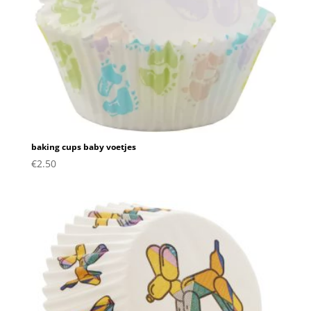
baking cups baby voetjes
€
2.50