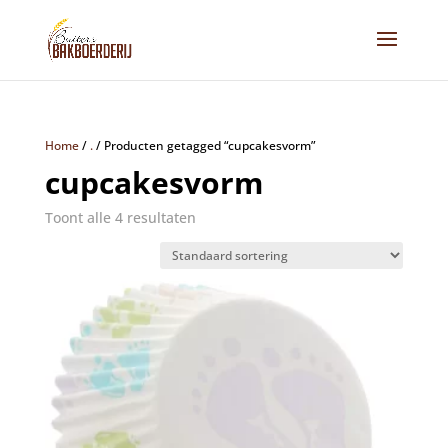
Home
/
.
/
Producten getagged “cupcakesvorm”
cupcakesvorm
Toont alle 4 resultaten