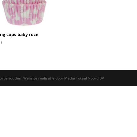
ng cups baby roze
0
oorbehouden. Website realisatie door Media Totaal Noord BV