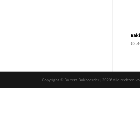
Baki
€
3.4
Copyright © Buiters Bakboerderij 2020! Alle rechten v