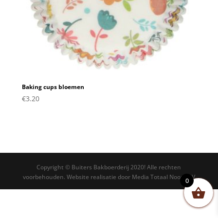
Baking cups bloemen
€
3.20
Copyright © Buiters Bakboerderij 2020! Alle rechten
voorbehouden. Website realisatie door Media Totaal Noord BV
0