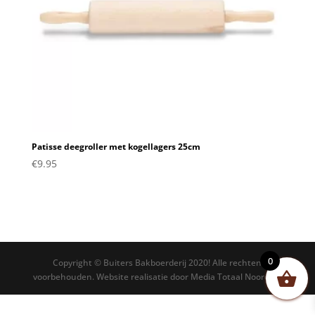
Patisse deegroller met kogellagers 25cm
€
9.95
0
Copyright © Buiters Bakboerderij 2020! Alle rechten
voorbehouden. Website realisatie door Media Totaal Noord BV