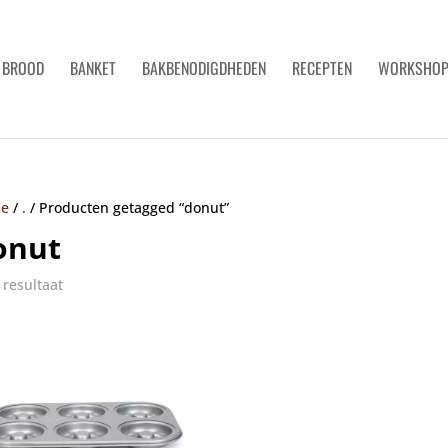
BROOD
BANKET
BAKBENODIGDHEDEN
RECEPTEN
WORKSHO
e
/
.
/
Producten getagged “donut”
onut
 resultaat