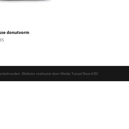
isse donutvorm
85
oorbehouden. Website realisatie door Media Totaal Noord BV