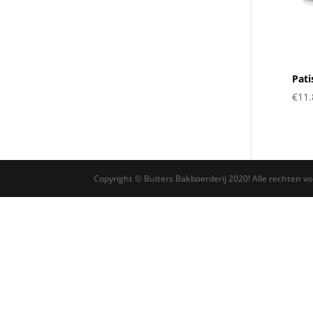
Pat
€
11.
Copyright © Buiters Bakboerderij 2020! Alle rechten v