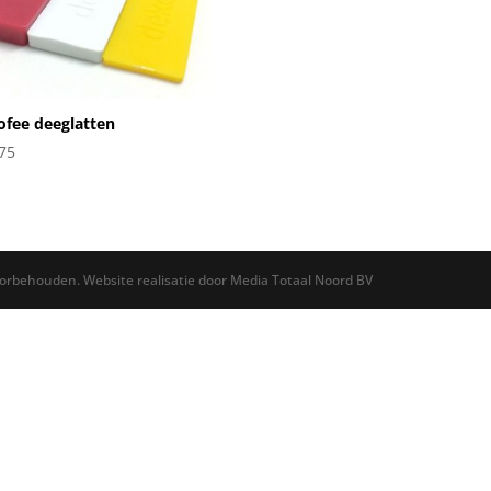
fee deeglatten
75
oorbehouden. Website realisatie door Media Totaal Noord BV