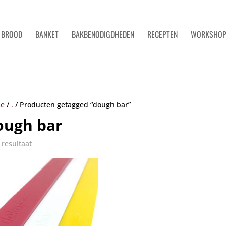
BROOD
BANKET
BAKBENODIGDHEDEN
RECEPTEN
WORKSHO
e
/
.
/
Producten getagged “dough bar”
ough bar
 resultaat