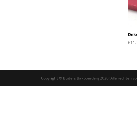
Deko
€
11.
Copyright © Buiters Bakboerderij 2020! Alle rechten v