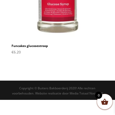
Funcakes glucosestroop
€
6.20
Copyright © Buiters Bakboerderij 2020! Alle rechten
voorbehouden. Website realisatie door Media Totaal Noord BV
0