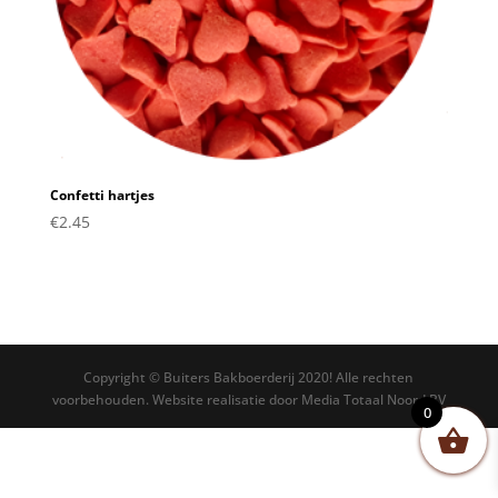
Confetti hartjes
€
2.45
Copyright © Buiters Bakboerderij 2020! Alle rechten
voorbehouden. Website realisatie door Media Totaal Noord BV
0