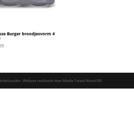
sse Burger broodjesvorm 4
s
95
oorbehouden. Website realisatie door Media Totaal Noord BV