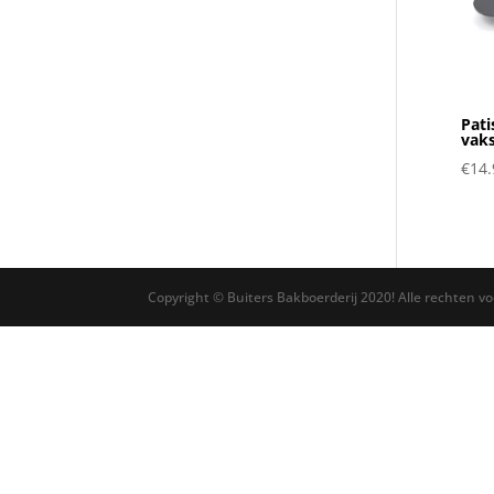
Pati
vak
€
14.
Copyright © Buiters Bakboerderij 2020! Alle rechten v