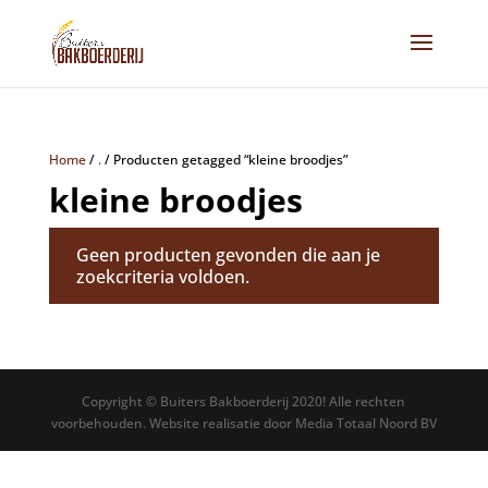
Home
/
.
/
Producten getagged “kleine broodjes”
kleine broodjes
Geen producten gevonden die aan je
zoekcriteria voldoen.
Copyright © Buiters Bakboerderij 2020! Alle rechten
voorbehouden. Website realisatie door Media Totaal Noord BV