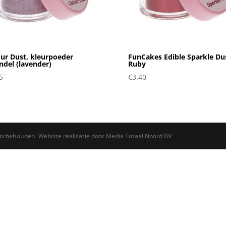
ur Dust, kleurpoeder
FunCakes Edible Sparkle Du
ndel (lavender)
Ruby
5
€
3.40
oorbehouden. Website realisatie door Media Totaal Noord BV