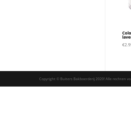
Colo
lave
€
2.9
Copyright © Buiters Bakboerderij 2020! Alle rechten v