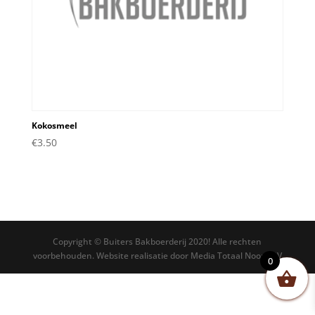
Kokosmeel
€
3.50
Copyright © Buiters Bakboerderij 2020! Alle rechten
voorbehouden. Website realisatie door Media Totaal Noord BV
0