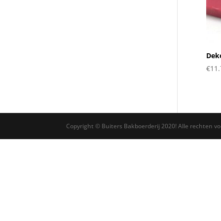
Deko
€
11.
Copyright © Buiters Bakboerderij 2020! Alle rechten v