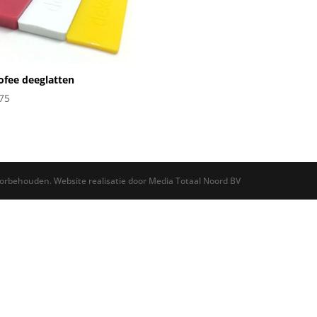
fee deeglatten
75
oorbehouden. Website realisatie door Media Totaal Noord BV