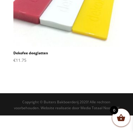
Dekofee deeglatten
€
11.75
Copyright © Buiters Bakboerderij 2020! Alle rechten
voorbehouden. Website realisatie door Media Totaal Noord BV
0