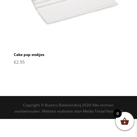
Cake pop stokjes
€
2.95
Copyright © Buiters Bakboerderij 2020! Alle rechten
voorbehouden. Website realisatie door Media Totaal Noord BV
0