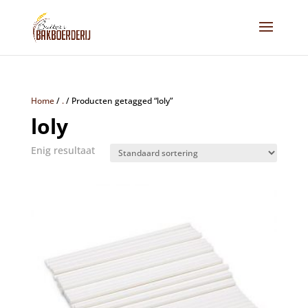
Home
/
.
/
Producten getagged “loly”
loly
Enig resultaat