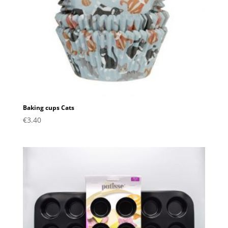
Baking cups Cats
€
3.40