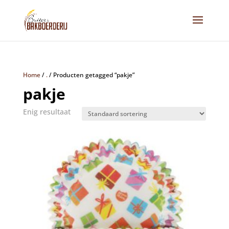
Home
/
.
/
Producten getagged “pakje”
pakje
Enig resultaat