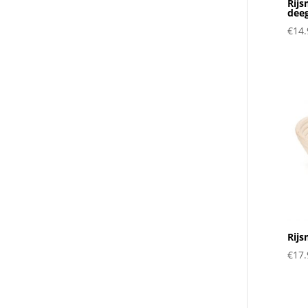
Rijs
dee
€
14.
Rij
€
17.