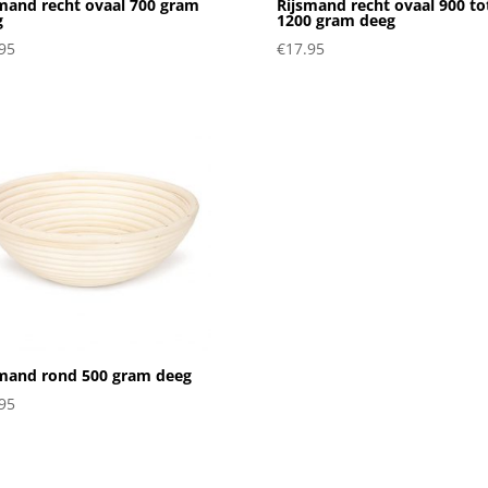
mand recht ovaal 700 gram
Rijsmand recht ovaal 900 to
g
1200 gram deeg
95
€
17.95
smand rond 500 gram deeg
95