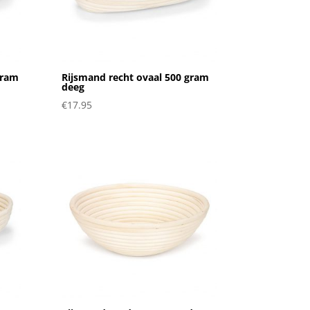
gram
Rijsmand recht ovaal 500 gram
deeg
€
17.95