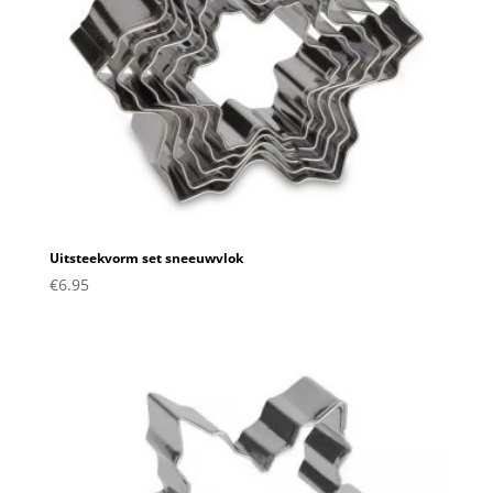
Uitsteekvorm set sneeuwvlok
€
6.95