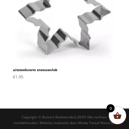
uitsteekvorm sneeuwvlok
€
1.95
0
Copyright © Buiters Bakboerderij 2020! Alle rechten
voorbehouden. Website realisatie door Media Totaal Noord BV