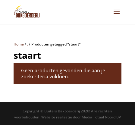
Home
/
.
/
Producten getagged “staart”
staart
Geen producten gevonden die aan je
zoekcriteria voldoen.
Copyright © Buiters Bakboerderij 2020! Alle rechten
voorbehouden. Website realisatie door Media Totaal Noord BV