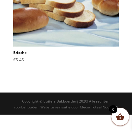
Brioche
€
5.45
Copyright © Buiters Bakboerderij 2020! Alle rechten
voorbehouden. Website realisatie door Media Totaal Noord BV
0