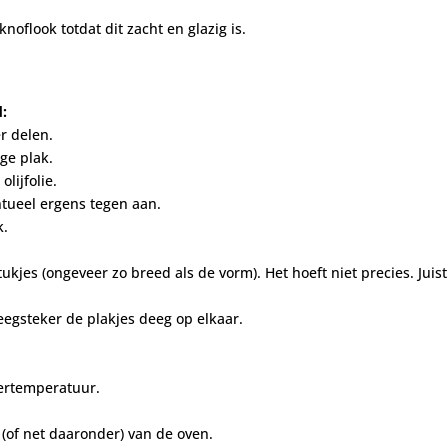
knoflook totdat dit zacht en glazig is.
d:
r delen.
nge plak.
lijfolie.
ntueel ergens tegen aan.
k.
ukjes (ongeveer zo breed als de vorm). Het hoeft niet precies. Juis
egsteker de plakjes deeg op elkaar.
mertemperatuur.
 (of net daaronder) van de oven.