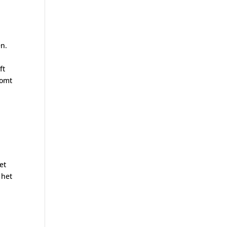
en.
ft
komt
et
 het