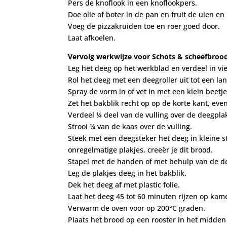
Pers de knoflook in een knoflookpers.
Doe olie of boter in de pan en fruit de uien en 
Voeg de pizzakruiden toe en roer goed door.
Laat afkoelen.
Vervolg werkwijze voor Schots & scheefbroo
Leg het deeg op het werkblad en verdeel in vie
Rol het deeg met een deegroller uit tot een la
Spray de vorm in of vet in met een klein beetje o
Zet het bakblik recht op op de korte kant, eve
Verdeel ¼ deel van de vulling over de deegpla
Strooi ¼ van de kaas over de vulling.
Steek met een deegsteker het deeg in kleine st
onregelmatige plakjes, creeër je dit brood.
Stapel met de handen of met behulp van de de
Leg de plakjes deeg in het bakblik.
Dek het deeg af met plastic folie.
Laat het deeg 45 tot 60 minuten rijzen op ka
Verwarm de oven voor op 200°C graden.
Plaats het brood op een rooster in het midden