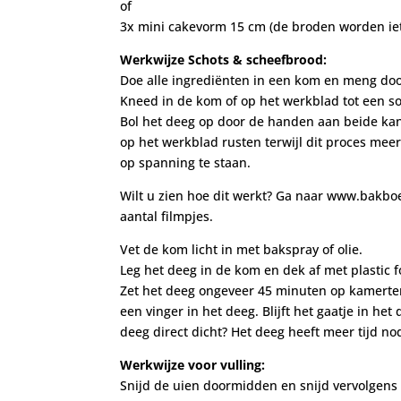
of
3x mini cakevorm 15 cm (de broden worden iet
Werkwijze Schots & scheefbrood:
Doe alle ingrediënten in een kom en meng doo
Kneed in de kom of op het werkblad tot een so
Bol het deeg op door de handen aan beide kant
op het werkblad rusten terwijl dit proces me
op spanning te staan.
Wilt u zien hoe dit werkt? Ga naar www.bakboe
aantal filmpjes.
Vet de kom licht in met bakspray of olie.
Leg het deeg in de kom en dek af met plastic 
Zet het deeg ongeveer 45 minuten op kamertem
een vinger in het deeg. Blijft het gaatje in he
deeg direct dicht? Het deeg heeft meer tijd nod
Werkwijze voor vulling:
Snijd de uien doormidden en snijd vervolgens