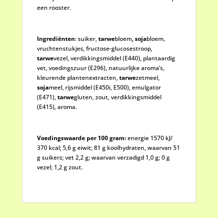
een rooster.
Ingrediënten
: suiker,
tarwe
bloem
,
soja
bloem,
vruchtenstukjes, fructose-glucosestroop,
tarwe
vezel, verdikkingsmiddel (E440), plantaardig
vet, voedingszuur (E296), natuurlijke aroma’s,
kleurende plantenextracten,
tarwe
zetmeel,
soja
meel, rijsmiddel (E450i, E500), emulgator
(E471),
tarwe
gluten, zout, verdikkingsmiddel
(E415), aroma.
Voedingswaarde per 100 gram:
energie 1570 kJ/
370 kcal; 5,6 g eiwit; 81 g koolhydraten, waarvan 51
g suikers; vet 2,2 g; waarvan verzadigd 1,0 g; 0 g
vezel; 1,2 g zout.