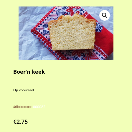
Boer’n keek
Op voorraad
Artikelnummer:
000082
€
2.75