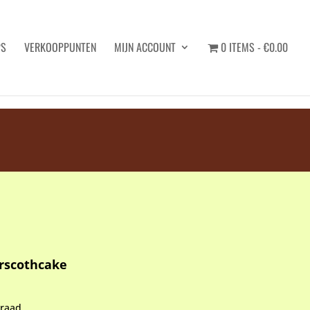
PS
VERKOOPPUNTEN
MIJN ACCOUNT
0 ITEMS
€0.00
Zoeken
rscothcake
rraad