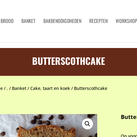
BROOD
BANKET
BAKBENODIGDHEDEN
RECEPTEN
WORKSHO
BUTTERSCOTHCAKE
e
/
.
/
Banket
/
Cake, taart en koek
/
Butterscothcake
Butte
Op voo