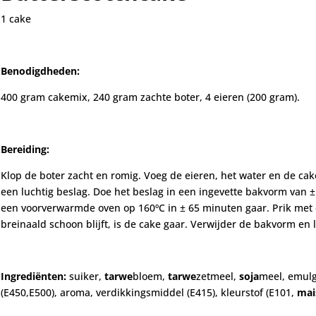
1 cake
Benodigdheden:
400 gram cakemix, 240 gram zachte boter, 4 eieren (200 gram).
Bereiding:
Klop de boter zacht en romig. Voeg de eieren, het water en de ca
een luchtig beslag. Doe het beslag in een ingevette bakvorm van 
een voorverwarmde oven op 160ºC in ± 65 minuten gaar. Prik met e
breinaald schoon blijft, is de cake gaar. Verwijder de bakvorm en 
Ingrediënten:
suiker,
tarwe
bloem,
tarwe
zetmeel,
soja
meel, emulg
(E450,E500), aroma, verdikkingsmiddel (E415), kleurstof (E101,
mai