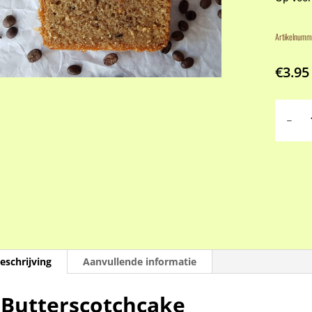
Artikelnumm
€
3.95
Butters
aantal
eschrijving
Aanvullende informatie
Butterscotchcake