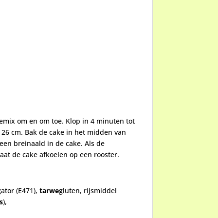
kemix om en om toe. Klop in 4 minuten tot
± 26 cm. Bak de cake in het midden van
en breinaald in de cake. Als de
laat de cake afkoelen op een rooster.
ator (E471),
tarwe
gluten, rijsmiddel
s
),