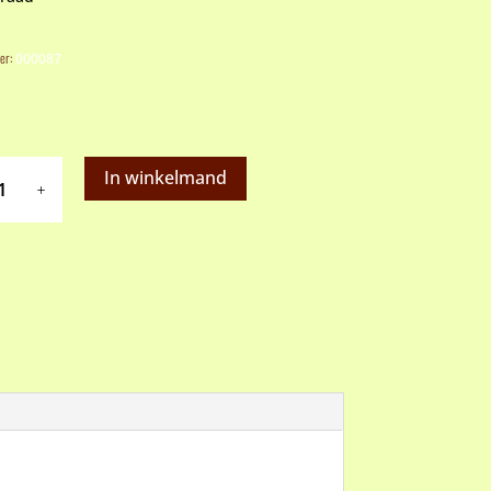
er:
000087
cothcake
In winkelmand