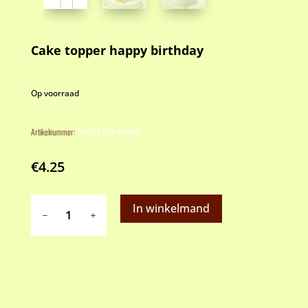
Cake topper happy birthday
Op voorraad
Artikelnummer:
5902230744950
€
4.25
Cake
In winkelmand
topper
happy
birthday
aantal