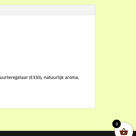
p
zuurteregelaar (E330), natuurlijk aroma,
0