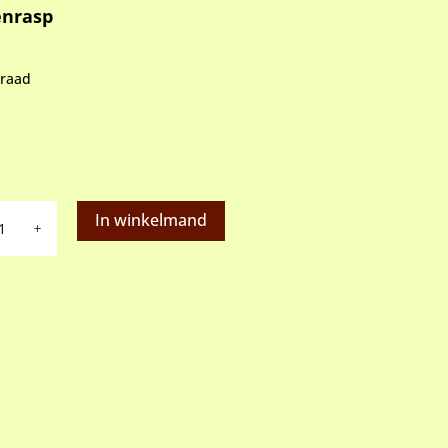
enrasp
rraad
rasp
In winkelmand