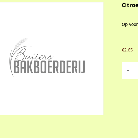
Citro
Op voo
€
2.65
Citroen
aantal