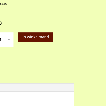
rraad
0
In winkelmand
)