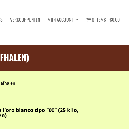
PS
VERKOOPPUNTEN
MIJN ACCOUNT
0 ITEMS
€0.00
Zoeken
AFHALEN)
, afhalen)
 l’oro bianco tipo ”00” (25 kilo,
en)