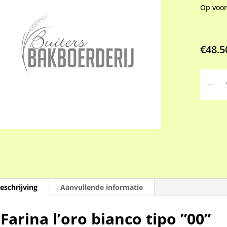
Op voo
€
48.5
Farina
l’oro
bianco
tipo
”00”
(25
kilo,
afhalen
aantal
eschrijving
Aanvullende informatie
Farina
l’oro bianco tipo ”00”