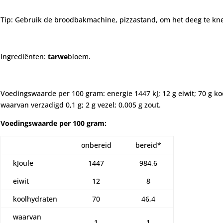
Tip: Gebruik de broodbakmachine, pizzastand, om het deeg te kn
Ingrediënten:
tarwe
bloem.
Voedingswaarde per 100 gram: energie 1447 kJ; 12 g eiwit; 70 g koo
waarvan verzadigd 0,1 g; 2 g vezel; 0,005 g zout.
Voedingswaarde per 100 gram:
onbereid
bereid*
kJoule
1447
984,6
eiwit
12
8
koolhydraten
70
46,4
waarvan
1
1