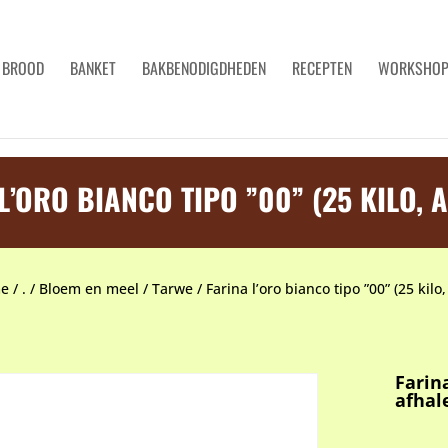
BROOD
BANKET
BAKBENODIGDHEDEN
RECEPTEN
WORKSHO
L’ORO BIANCO TIPO ”00” (25 KILO, 
e
/
.
/
Bloem en meel
/
Tarwe
/
Farina l’oro bianco tipo ”00” (25 kilo
Farina
afhal