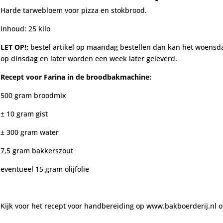
Harde tarwebloem voor pizza en stokbrood.
Inhoud: 25 kilo
LET OP!:
bestel artikel op maandag bestellen dan kan het woensda
op dinsdag en later worden een week later geleverd.
Recept voor
Farina
in de brood
bak
machine:
500 gram broodmix
± 10 gram gist
± 300 gram water
7,5 gram bakkerszout
eventueel 15 gram olijfolie
Kijk voor het recept voor handbereiding op www.bakboerderij.nl of