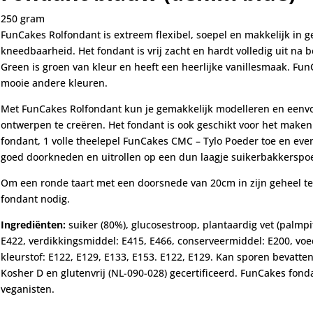
250 gram
FunCakes Rolfondant is extreem flexibel, soepel en makkelijk in g
kneedbaarheid. Het fondant is vrij zacht en hardt volledig uit na
Green is groen van kleur en heeft een heerlijke vanillesmaak. Fun
mooie andere kleuren.
Met FunCakes Rolfondant kun je gemakkelijk modelleren en eenvo
ontwerpen te creëren. Het fondant is ook geschikt voor het maken
fondant, 1 volle theelepel FunCakes CMC – Tylo Poeder toe en eve
goed doorkneden en uitrollen op een dun laagje suikerbakkerspo
Om een ronde taart met een doorsnede van 20cm in zijn geheel t
fondant nodig.
Ingrediënten:
suiker (80%), glucosestroop, plantaardig vet (palmpi
E422, verdikkingsmiddel: E415, E466, conserveermiddel: E200, voe
kleurstof: E122, E129, E133, E153. E122, E129. Kan sporen bevatte
Kosher D en glutenvrij (NL-090-028) gecertificeerd. FunCakes fonda
veganisten.