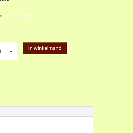
er:
8718531937437
t
In winkelmand