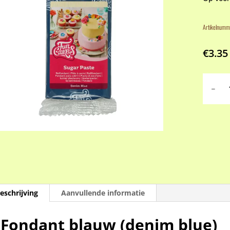
Artikelnumm
€
3.35
Fondan
blauw
(denim
blue)
aantal
eschrijving
Aanvullende informatie
Fondant blauw (denim blue)