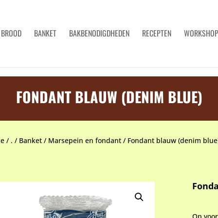
BROOD
BANKET
BAKBENODIGDHEDEN
RECEPTEN
WORKSHO
FONDANT BLAUW (DENIM BLUE)
e
/
.
/
Banket
/
Marsepein en fondant
/
Fondant blauw (denim blue
Fonda
Op voo