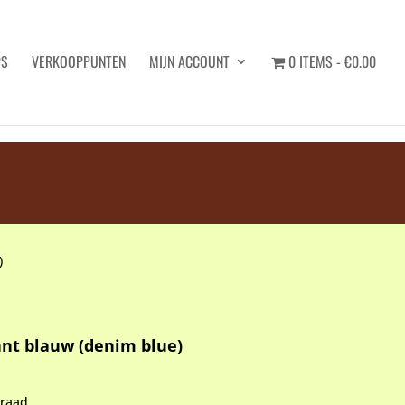
PS
VERKOOPPUNTEN
MIJN ACCOUNT
0 ITEMS
€0.00
Zoeken
)
nt blauw (denim blue)
rraad