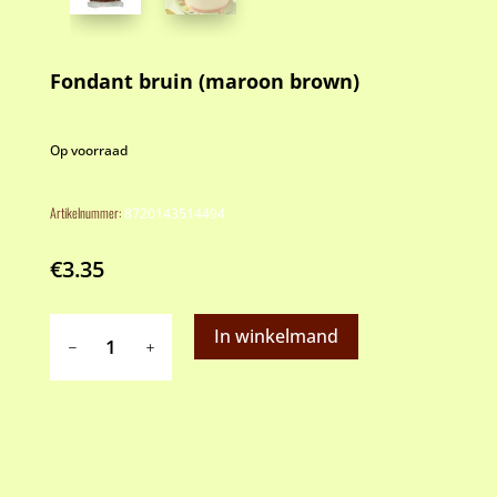
Fondant bruin (maroon brown)
Op voorraad
Artikelnummer:
8720143514494
€
3.35
Fondant
In winkelmand
bruin
(maroon
brown)
aantal