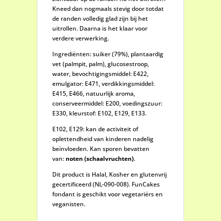
Kneed dan nogmaals stevig door totdat
de randen volledig glad zijn bij het
uitrollen. Daarna is het klaar voor
verdere verwerking.
Ingrediënten: suiker (79%), plantaardig
vet (palmpit, palm), glucosestroop,
water, bevochtigingsmiddel: E422,
emulgator: E471, verdikkingsmiddel:
E415, E466, natuurlijk aroma,
conserveermiddel: E200, voedingszuur:
E330, kleurstof: E102, E129, E133.
E102, E129: kan de activiteit of
oplettendheid van kinderen nadelig
beïnvloeden. Kan sporen bevatten
van:
noten (schaalvruchten)
.
Dit product is Halal, Kosher en glutenvrij
gecertificeerd (NL-090-008). FunCakes
fondant is geschikt voor vegetariërs en
veganisten.