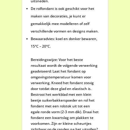
uitsneden.
De rolfondant is ook geschikt voor het
maken van decoraties, je kunt er
gemakkelijk mee modelleren of zelf
verschillende vormen en designs maken.
Bewaaradvies: koel en donker bewaren,
15°C – 20°C.
Bereidingswijze: Voor het beste
resultaat wordt de volgende verwerking
geadviseerd: Laat het fondant op
omgevingstemperatuur komen voor
verwerking. Kneed het fondant stevig
door totdat deze glad en elastisch is.
Bestrooi het werkblad met een klein
beetje suikerbakkerspoeder en rol het
fondant met een rolstok uit tot een
egale ronde vorm (2-3 mm dik). Draai het
fondant een kwartslag om plakken te
voorkomen. Zijn er kleine scheurtjes
zichtbaar op de randen na het uitrollen?