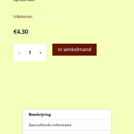
Artikelnummer:
8718531934764
€
4.30
Funcakes
In winkelmand
gelatine
aantal
Beschrijving
Aanvullende informatie