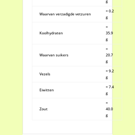
g
= 0.2
Waarvan verzadigde vetzuren
g
=
Koolhydraten
35.9
g
=
Waarvan suikers
20.7
g
= 9.2
Vezels
g
= 7.4
Eiwitten
g
=
Zout
40.0
g