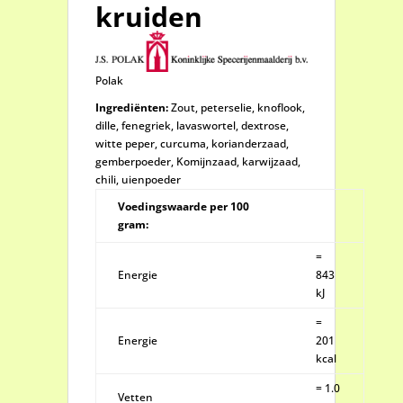
kruiden
Polak
Ingrediënten:
Zout, peterselie, knoflook,
dille, fenegriek, lavaswortel, dextrose,
witte peper, curcuma, korianderzaad,
gemberpoeder, Komijnzaad, karwijzaad,
chili, uienpoeder
Voedingswaarde per 100
gram:
=
Energie
843
kJ
=
Energie
201
kcal
= 1.0
Vetten