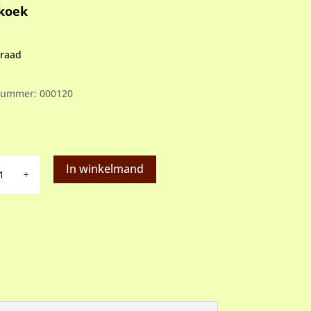
koek
rraad
lnummer:
000120
ek
In winkelmand