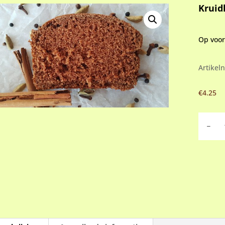
Kruid
Op voo
Artike
€
4.25
Kruidko
aantal