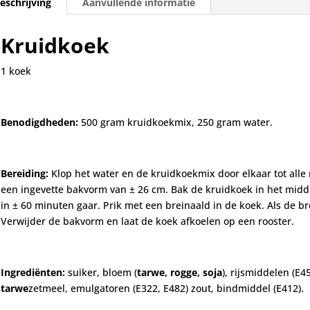
eschrijving
Aanvullende informatie
Kruidkoek
1 koek
Benodigdheden:
500 gram kruidkoekmix, 250 gram water.
Bereiding:
Klop het water en de kruidkoekmix door elkaar tot alle
een ingevette bakvorm van ± 26 cm. Bak de kruidkoek in het mid
in ± 60 minuten gaar. Prik met een breinaald in de koek. Als de bre
Verwijder de bakvorm en laat de koek afkoelen op een rooster.
Ingrediënten:
suiker, bloem (
tarwe,
rogge,
soja
), rijsmiddelen (E
tarwe
zetmeel, emulgatoren (E322, E482) zout, bindmiddel (E412).