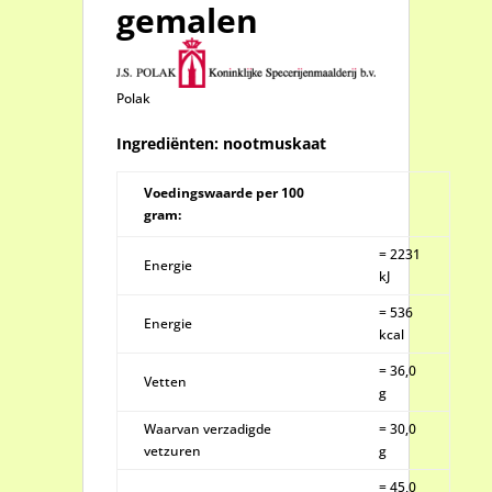
gemalen
Polak
Ingrediënten:
nootmuskaat
Voedingswaarde per 100
gram:
= 2231
Energie
kJ
= 536
Energie
kcal
= 36,0
Vetten
g
Waarvan verzadigde
= 30,0
vetzuren
g
= 45,0