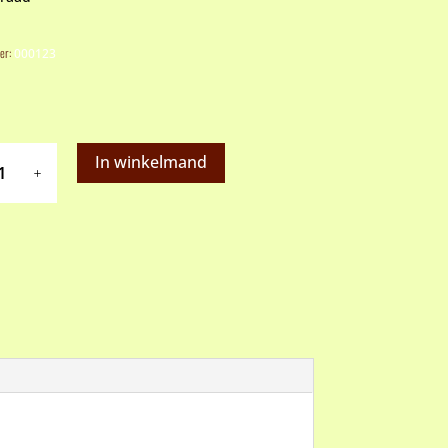
er:
000123
In winkelmand
art