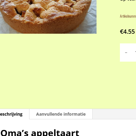
Artikelnumm
€
4.55
Oma's
appelta
aantal
eschrijving
Aanvullende informatie
Oma’s appeltaart