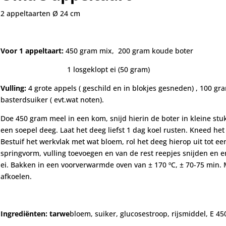
2 appeltaarten Ø 24 cm
Voor 1 appeltaart:
450 gram mix, 200 gram koude boter
1 losgeklopt ei (50 gram)
Vulling:
4 grote appels ( geschild en in blokjes gesneden) , 100 gr
basterdsuiker ( evt.wat noten).
Doe 450 gram meel in een kom, snijd hierin de boter in kleine stukj
een soepel deeg. Laat het deeg liefst 1 dag koel rusten. Kneed he
Bestuif het werkvlak met wat bloem, rol het deeg hierop uit tot e
springvorm, vulling toevoegen en van de rest reepjes snijden en e
ei.
Bakken in een voorverwarmde oven van ± 170 ºC, ± 70-75 min.
afkoelen.
Ingrediënten:
tarwe
bloem, suiker, glucosestroop, rijsmiddel, E 45