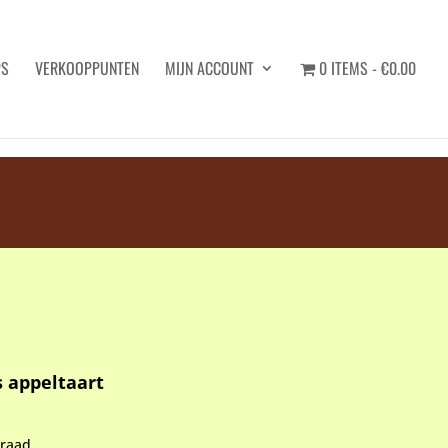
PS
VERKOOPPUNTEN
MIJN ACCOUNT
0 ITEMS
€0.00
Zoeken
 appeltaart
rraad