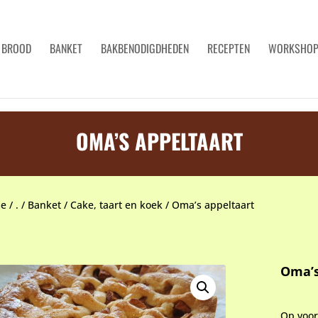
BROOD
BANKET
BAKBENODIGDHEDEN
RECEPTEN
WORKSHO
OMA’S APPELTAART
e
/
.
/
Banket
/
Cake, taart en koek
/
Oma’s appeltaart
Oma’s
Op voo