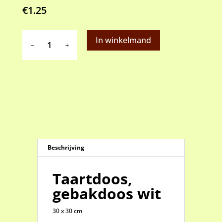
€
1.25
Taartdoos,
In winkelmand
gebakdoos
wit
30
cm
(afhalen)
aantal
Beschrijving
Taartdoos,
gebakdoos wit
30 x 30 cm