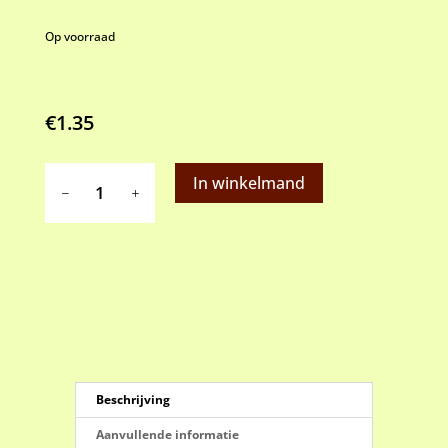
Op voorraad
€
1.35
Taartkarton
In winkelmand
20
cm
wit
aantal
Beschrijving
Aanvullende informatie