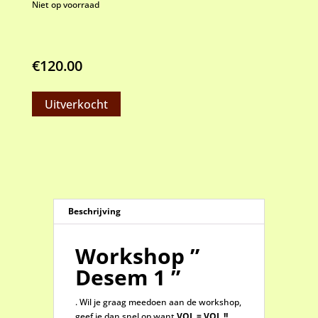
Niet op voorraad
€
120.00
Uitverkocht
Beschrijving
Workshop ”
Desem 1 ”
. Wil je graag meedoen aan de workshop,
geef je dan snel op want
VOL = VOL !!