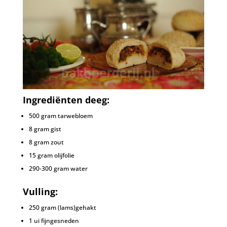
Ingrediënten deeg:
500 gram tarwebloem
8 gram gist
8 gram zout
15 gram olijfolie
290-300 gram water
Vulling:
250 gram (lams)gehakt
1 ui fijngesneden