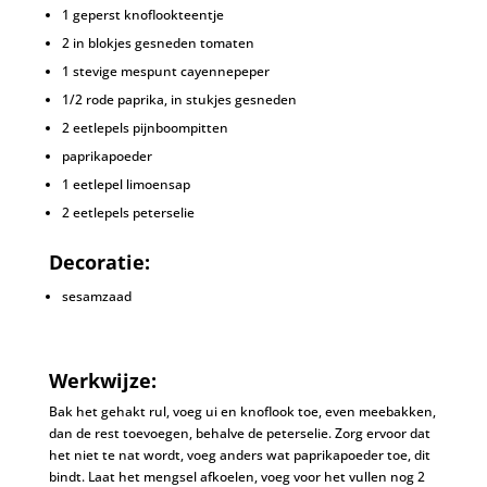
1 geperst knoflookteentje
2 in blokjes gesneden tomaten
1 stevige mespunt cayennepeper
1/2 rode paprika, in stukjes gesneden
2 eetlepels pijnboompitten
paprikapoeder
1 eetlepel limoensap
2 eetlepels peterselie
Decoratie:
sesamzaad
Werkwijze:
Bak het gehakt rul, voeg ui en knoflook toe, even meebakken,
dan de rest toevoegen, behalve de peterselie. Zorg ervoor dat
het niet te nat wordt, voeg anders wat paprikapoeder toe, dit
bindt. Laat het mengsel afkoelen, voeg voor het vullen nog 2