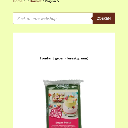
Home
/
.
/
Banket
/
Pagina 5
Producten
zoeken
ZOEKEN
Fondant groen (forest green)