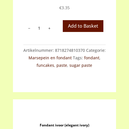
€
3.35
Fondant
Add to Basket
groen
(spring
green)
Artikelnummer:
8718274810370
Categorie:
aantal
Marsepein en fondant
Tags:
fondant
,
funcakes
,
paste
,
sugar paste
Fondant ivoor (elegant ivory)