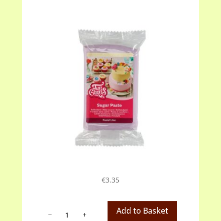
€
3.35
Fondant
Add to Basket
Pastel