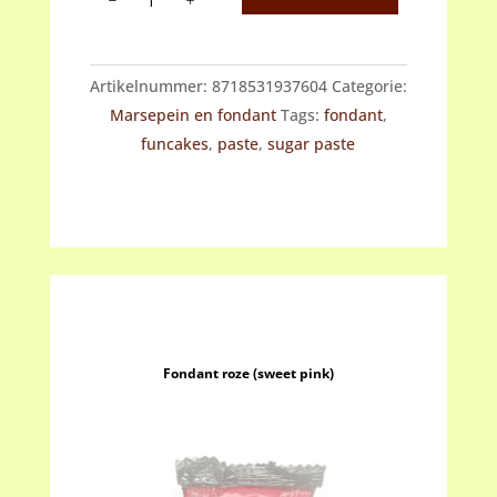
roze
(pretty
pink)
Artikelnummer:
8718531937604
Categorie:
aantal
Marsepein en fondant
Tags:
fondant
,
funcakes
,
paste
,
sugar paste
Fondant roze (sweet pink)