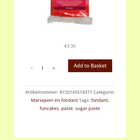
€
3.35
Fondant
Add to Basket
rood
(fire
red)
Artikelnummer:
8720143514371
Categorie:
aantal
Marsepein en fondant
Tags:
fondant
,
funcakes
,
paste
,
sugar paste