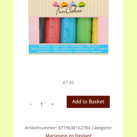
€
7.65
Fondant
Add to Basket
multipack,
essential
colours
Artikelnummer:
8719638162784
Categorie:
(zwart,
Marsepein en fondant