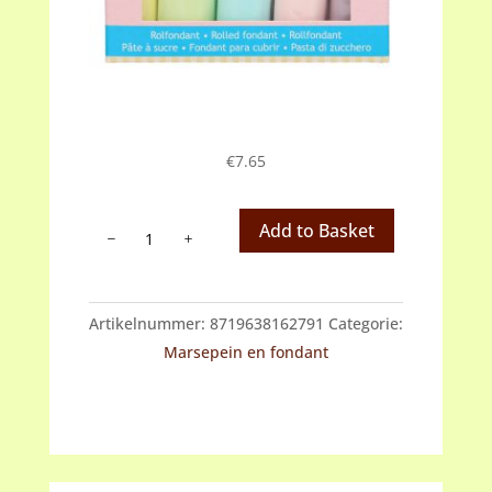
€
7.65
Fondant
Add to Basket
multipack,
pastel
colour
Artikelnummer:
8719638162791
Categorie:
(paars,
Marsepein en fondant
roze,
blauw,
groen,
geel)
aantal