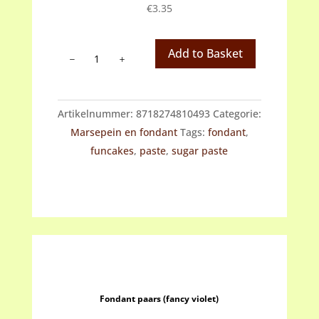
€
3.35
Fondant
Add to Basket
oranje
(tiger
orange)
Artikelnummer:
8718274810493
Categorie:
aantal
Marsepein en fondant
Tags:
fondant
,
funcakes
,
paste
,
sugar paste
Fondant paars (fancy violet)