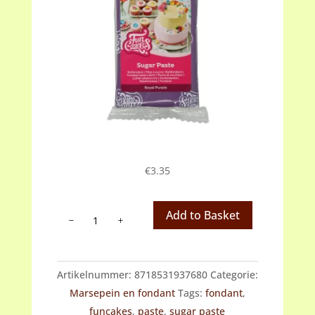
€
3.35
Fondant
Add to Basket
paars
(royal
purple)
Artikelnummer:
8718531937680
Categorie:
aantal
Marsepein en fondant
Tags:
fondant
,
funcakes
,
paste
,
sugar paste