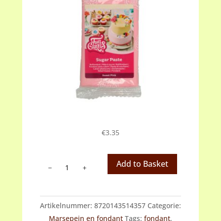
€
3.35
Fondant
Add to Basket
roze
(sweet
pink)
Artikelnummer:
8720143514357
Categorie:
aantal
Marsepein en fondant
Tags:
fondant
,