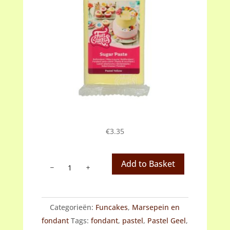
€
3.35
Fondant
Add to Basket
Pastel
Yellow
(geel)
Categorieën:
Funcakes
,
Marsepein en
aantal
fondant
Tags:
fondant
,
pastel
,
Pastel Geel
,