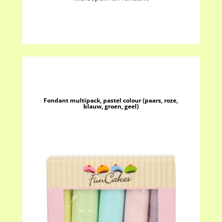
rood,
blauw,
groen,
geel)
aantal
Fondant multipack, pastel colour (paars, roze,
blauw, groen, geel)