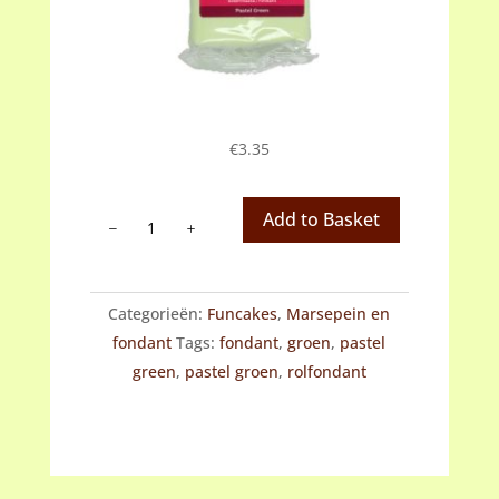
€
3.35
Fondant
Add to Basket
Pastel
Green
(groen)
Categorieën:
Funcakes
,
Marsepein en
aantal
fondant
Tags:
fondant
,
groen
,
pastel
green
,
pastel groen
,
rolfondant