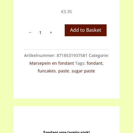
€
3.35
Fondant
Add to Basket
roze
(hot
pink)
Artikelnummer:
8718531937581
Categorie:
aantal
Marsepein en fondant
Tags:
fondant
,
funcakes
,
paste
,
sugar paste
Fondant roze (pretty pink)