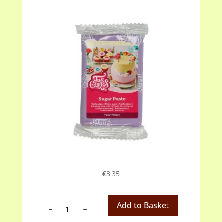
€
3.35
Fondant
Add to Basket
paars