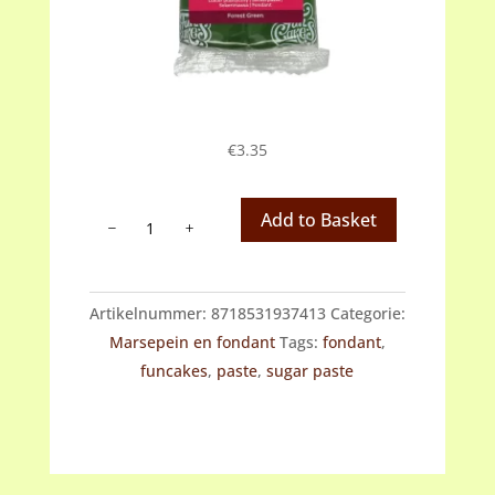
€
3.35
Fondant
Add to Basket
groen
(forest
green)
Artikelnummer:
8718531937413
Categorie:
aantal
Marsepein en fondant
Tags:
fondant
,
funcakes
,
paste
,
sugar paste