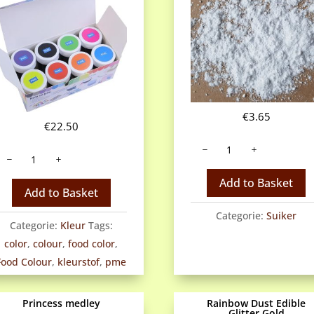
€
3.65
€
22.50
Poedersuiker
PME
aantal
aste
Add to Basket
ood
Add to Basket
olour
Categorie:
Suiker
pack
Categorie:
Kleur
Tags:
f
color
,
colour
,
food color
,
8
Food Colour
,
kleurstof
,
pme
antal
Princess medley
Rainbow Dust Edible
Glitter Gold