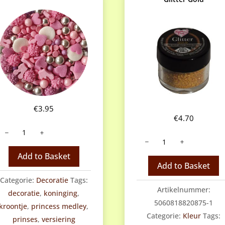
€
3.95
€
4.70
rincess
Rainbow
medley
Dust
antal
Add to Basket
Edible
Add to Basket
Glitter
Categorie:
Decoratie
Tags:
Gold
Artikelnummer:
decoratie
,
koninging
,
aantal
5060818820875-1
kroontje
,
princess medley
,
Categorie:
Kleur
Tags:
prinses
,
versiering