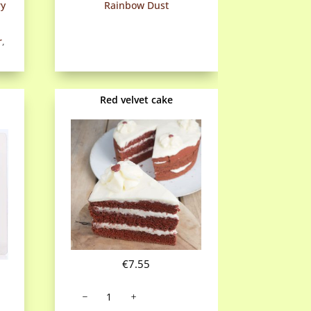
ry
Rainbow Dust
r
,
Red velvet cake
€
7.55
Red
velvet