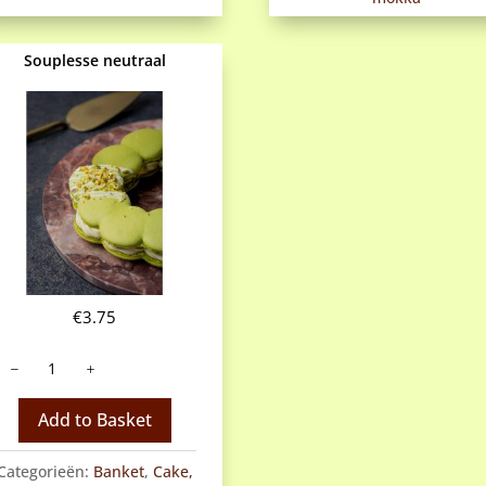
Souplesse neutraal
€
3.75
Souplesse
eutraal
antal
Add to Basket
Categorieën:
Banket
,
Cake,