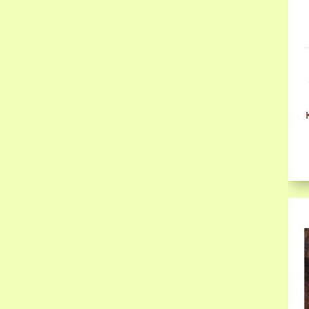
E
k
a