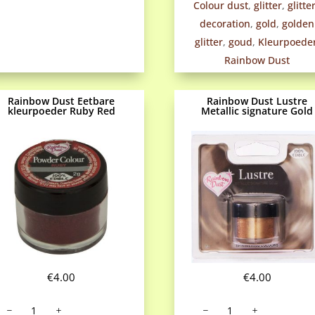
Colour dust
,
glitter
,
glitte
decoration
,
gold
,
golden
glitter
,
goud
,
Kleurpoede
Rainbow Dust
Rainbow Dust Eetbare
Rainbow Dust Lustre
kleurpoeder Ruby Red
Metallic signature Gold
€
4.00
€
4.00
Rainbow
Rainbow