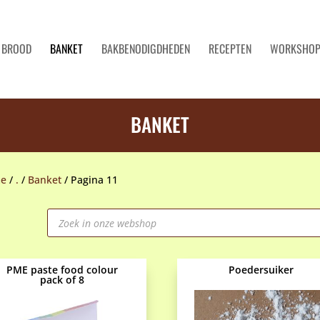
BROOD
BANKET
BAKBENODIGDHEDEN
RECEPTEN
WORKSHO
BANKET
e
/
.
/
Banket
/
Pagina 11
Producten
zoeken
PME paste food colour
Poedersuiker
pack of 8