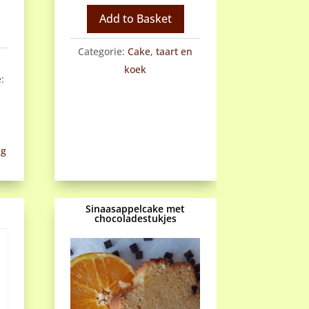
cake
Add to Basket
aantal
Categorie:
Cake, taart en
koek
:
ng
Sinaasappelcake met
chocoladestukjes