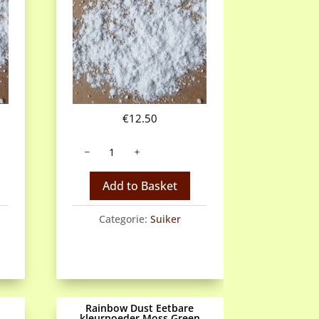
€
12.50
Poedersuiker
aantal
Add to Basket
Categorie:
Suiker
Rainbow Dust Eetbare
kleurpoeder Moss Green