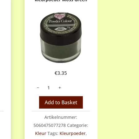
€
3.35
Rainbow
Dust
Eetbare
Add to Basket
kleurpoeder
Moss
Artikelnummer:
Green
5060475077278
Categorie:
aantal
Kleur
Tags:
Kleurpoeder
,