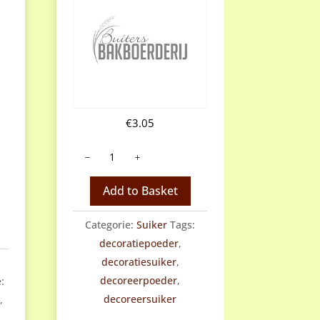
lijke
ge
€
3.05
Sneeuwsuiker/decoratiepoeder
aantal
.
Add to Basket
Categorie:
Suiker
Tags:
decoratiepoeder
,
decoratiesuiker
,
decoreerpoeder
,
:
decoreersuiker
a
,