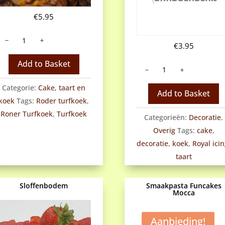
€
5.95
Rôner
urfkoek
€
3.95
antal
Royal
Add to Basket
icing
aantal
Categorie:
Cake, taart en
Add to Basket
koek
Tags:
Roder turfkoek
,
Roner Turfkoek
,
Turfkoek
Categorieën:
Decoratie
,
Overig
Tags:
cake
,
decoratie
,
koek
,
Royal ici
taart
Sloffenbodem
Smaakpasta Funcakes
Mocca
Aanbieding!