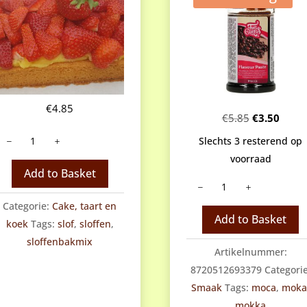
€
4.85
Oorspronke
Huidi
€
5.85
€
3.50
Sloffenbodem
prijs
prijs
Slechts 3 resterend op
antal
was:
is:
voorraad
€5.85.
€3.50
Add to Basket
Smaakpasta
Funcakes
Categorie:
Cake, taart en
Mocca
Add to Basket
koek
Tags:
slof
,
sloffen
,
aantal
sloffenbakmix
Artikelnummer:
8720512693379
Categorie
Smaak
Tags:
moca
,
mok
mokka