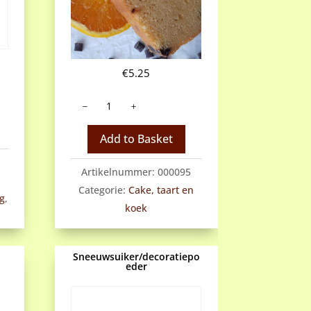
€
5.25
Sinaasappelcake
met
chocoladestukjes
Add to Basket
aantal
Artikelnummer:
000095
Categorie:
Cake, taart en
ng
,
koek
Sneeuwsuiker/decoratiepo
eder