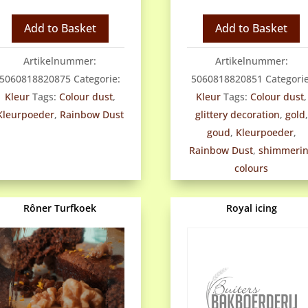
Dust
Dust
etbare
Lustre
Add to Basket
Add to Basket
leurpoeder
Metallic
Ruby
signature
Artikelnummer:
Artikelnummer:
Red
Gold
5060818820875
Categorie:
5060818820851
Categorie
antal
aantal
Kleur
Tags:
Colour dust
,
Kleur
Tags:
Colour dust
,
Kleurpoeder
,
Rainbow Dust
glittery decoration
,
gold
,
goud
,
Kleurpoeder
,
Rainbow Dust
,
shimmeri
colours
Rôner Turfkoek
Royal icing